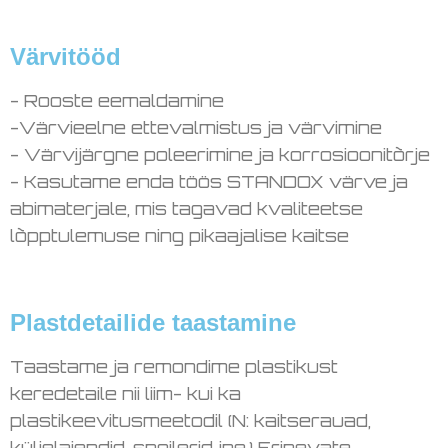
Värvitööd
- Rooste eemaldamine
-Värvieelne ettevalmistus ja värvimine
- Värvijärgne poleerimine ja korrosioonitõrje
- Kasutame enda töös STANDOX värve ja
abimaterjale, mis tagavad kvaliteetse
lõpptulemuse ning pikaajalise kaitse
Plastdetailide taastamine
Taastame ja remondime plastikust
keredetaile nii liim- kui ka
plastikeevitusmeetodil (N: kaitserauad,
küljelaiendid, spoilerid jne.) Erinevate