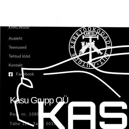
KIIRLINGID
Avaleht
Teenused
Tehtud tööd
Kontakt
Facebook
Kasu Grupp OÜ
Reg. nr. 10881496
Tähe 118, Tartu 50107