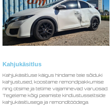
Kahjukäsitlus
Kahjukäsitluse käigus hindame teie sõiduki
kahjustused, koostame remondipakkumise
ning otsime ja tellime vajaminevad varuosad.
Tegeleme kõigi peamiste kindlustusseltside
kahjukäsitlusega ja remonditöödega.