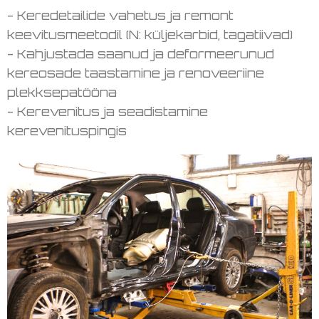
- Keredetailide vahetus ja remont
keevitusmeetodil (N: küljekarbid, tagatiivad)
- Kahjustada saanud ja deformeerunud
kereosade taastamine ja renoveeriine
plekksepatööna
- Kerevenitus ja seadistamine
kerevenituspingis