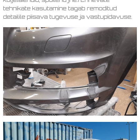
tehnikate kasutamine tagab remoditud
detailile piisava tugevuse ja vastupidavuse.