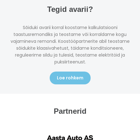
Tegid avarii?
Sõiduki avarii korral koostame kalkulatsiooni
taastusremondiks ja teostame või korraldame kogu
vajamineva remondi. Koostööpartnerite abil teostame
sõidukite klaasivahetust, täidame konditsioneere,
reguleerime sildu ja tulesid, teostame elektritöid ja
puksiirteenust.
Loe rohkem
Partnerid