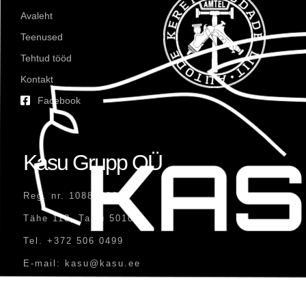
Avaleht
Teenused
Tehtud tööd
Kontakt
Facebook
Kasu Grupp OÜ
Reg. nr. 10881496
Tähe 118, Tartu 50107
Tel. +372 506 0499
E-mail: kasu@kasu.ee